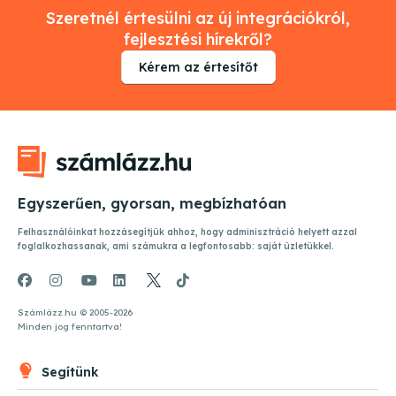
Szeretnél értesülni az új integrációkról,
fejlesztési hírekről?
Kérem az értesítőt
Egyszerűen, gyorsan, megbízhatóan
Felhasználóinkat hozzásegítjük ahhoz, hogy adminisztráció helyett azzal
foglalkozhassanak, ami számukra a legfontosabb: saját üzletükkel.
Számlázz.hu © 2005-
2026
Minden jog fenntartva!
Segítünk