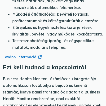
fizetési határidők, duplikált vagy hibás
tranzakciók automatikus felismerése.
Működési átláthatóság: bevételi források,
profitcentrumok és költségstruktúrák elemzése.
Előrejelzés és figyelmeztetés: korai jelzések
likviditási, bevételi vagy működési kockázatokra.
Testreszabhatóság: iparág- és cégspecifikus
mutatók, moduláris felépítés.
További információ
Ezt kell tudnod a kapcsolatról
Business Health Monitor - Számlázz.hu integrációja
automatikusan továbbítja a bejövő és kimenő
számlák, illetve banki tranzakciók adatait a Business
Health Monitor rendszerébe, ahol azokból
grafikonokat és elemzéseket készítenek ügyfeleiknek.