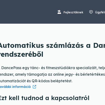
Fejlesztőknek
Ügyfél
Automatikus számlázás a Da
rendszeréből
 DancePass egy tánc- és fitneszstúdiókra specializált, telj
endszer, amely támogatja az online jegy- és bérletértékes
utomatizációt és QR-kódos beléptetést.
ovábbi információ
Ezt kell tudnod a kapcsolatról