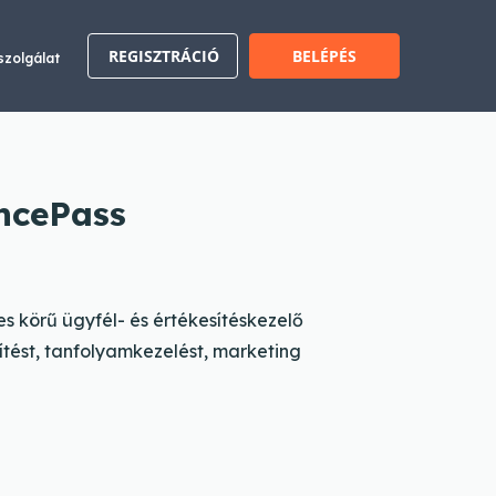
REGISZTRÁCIÓ
BELÉPÉS
szolgálat
ncePass
es körű ügyfél- és értékesítéskezelő
ítést, tanfolyamkezelést, marketing