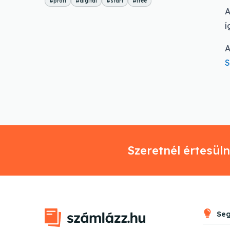
#profi
#digital
#start
#free
A
í
A
S
Szeretnél értesülni
Seg