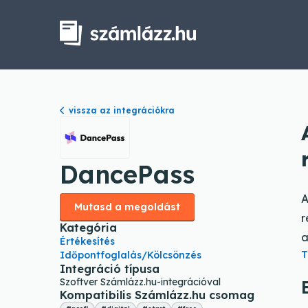
vissza az integrációkra
DancePass
A
Mutasd a megoldást
r
Kategória
a
Értékesítés
T
Időpontfoglalás/Kölcsönzés
Integráció típusa
Szoftver Számlázz.hu-integrációval
Kompatibilis Számlázz.hu csomag