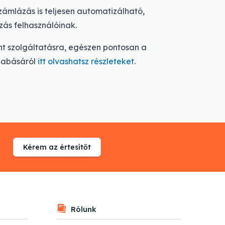
ámlázás is teljesen automatizálható,
zás felhasználóinak.
t szolgáltatásra, egészen pontosan a
szabásáról
itt olvashatsz részleteket
.
?
Kérem az értesítőt
Rólunk