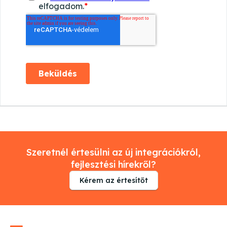
Szeretnél értesülni az új integrációkról,
fejlesztési hírekről?
Kérem az értesítőt