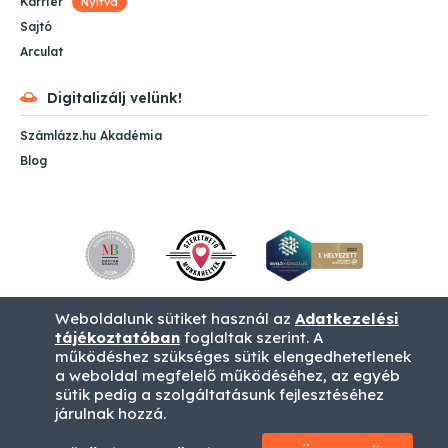
Karrier
Nyitva
Sajtó
Arculat
Digitalizálj velünk!
Számlázz.hu Akadémia
Blog
Weboldalunk sütiket használ az
Adatkezelési
tájékoztatóban
foglaltak szerint. A
működéshez szükséges sütik elengedhetetlenek
a weboldal megfelelő működéséhez, az egyéb
sütik pedig a szolgáltatásunk fejlesztéséhez
ÁSZF
Impresszum
Adatvédelem
járulnak hozzá.
Fizetési tájékoztató (SimplePay)