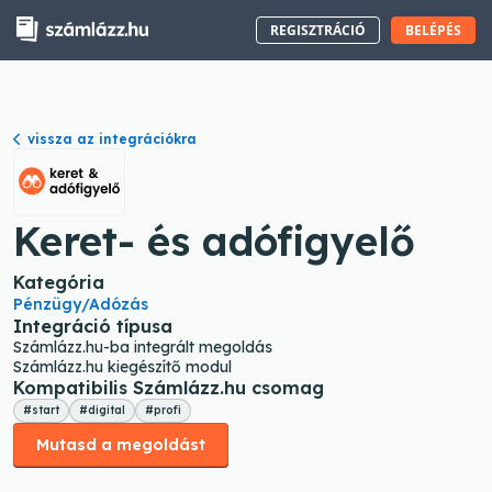
REGISZTRÁCIÓ
BELÉPÉS
vissza az integrációkra
Keret- és adófigyelő
Kategória
Pénzügy/Adózás
Integráció típusa
Számlázz.hu-ba integrált megoldás
Számlázz.hu kiegészítő modul
Kompatibilis Számlázz.hu csomag
#start
#digital
#profi
Mutasd a megoldást