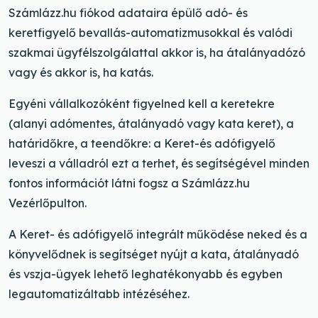
Számlázz.hu fiókod adataira épülő adó- és
keretfigyelő bevallás-automatizmusokkal és valódi
szakmai ügyfélszolgálattal akkor is, ha átalányadózó
vagy és akkor is, ha katás.
Egyéni vállalkozóként figyelned kell a keretekre
(alanyi adómentes, átalányadó vagy kata keret), a
határidőkre, a teendőkre: a Keret-és adófigyelő
leveszi a válladról ezt a terhet, és segítségével minden
fontos információt látni fogsz a Számlázz.hu
Vezérlőpulton.
A Keret- és adófigyelő integrált működése neked és a
könyvelődnek is segítséget nyújt a kata, átalányadó
és vszja-ügyek lehető leghatékonyabb és egyben
legautomatizáltabb intézéséhez.