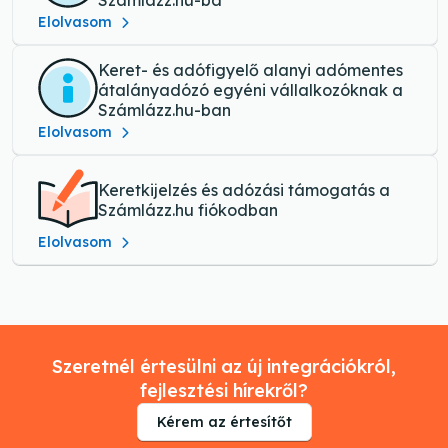
Számlázz.hu-ba
Elolvasom
Keret- és adófigyelő alanyi adómentes
átalányadózó egyéni vállalkozóknak a
Számlázz.hu-ban
Elolvasom
Keretkijelzés és adózási támogatás a
Számlázz.hu fiókodban
Elolvasom
Szeretnél értesülni az új integrációkról,
fejlesztési hírekről?
Kérem az értesítőt