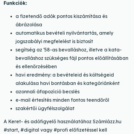
Funkciók:
a fizetendő adók pontos kiszámítása és
ábrázolása
automatikus bevételi nyilvántartás, amely
jogszabályi megfelelést is biztosít
segítség az '58-as bevalláshoz, illetve a kata-
bevalláshoz szükséges fájl pontos előállításában
és ellenőrzésében
havi eredmény: a bevételeid és költségeid
alakulása havi bontásban és kategóriánként
azonnali áfapozíció becslés
e-mail értesítés minden fontos teendőről
szakértői ügyfélszolgálat
A Keret- és adófigyelő használatához Számlázz.hu
#start, #digital vagy #profi előfizetéssel kell