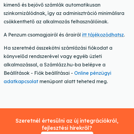
kimenő és bejövő számlák automatikusan
szinkornizálódnak, így az adminisztráció minimálisra
csökkenthető az alkalmazás felhasználóinak.
A Penzum csomagjairól és árairól
itt tájékozódhatsz
.
Ha szeretnéd összekötni számlázási fiókodat a
könyvelőd rendszerével vagy egyéb üzleti
alkalmazással, a Számlázz.hu-ba belépve a
Beállítások - Fiók beállításai -
Online pénzügyi
adatkapcsolat
menüpont alatt teheted meg.
Szeretnél értesülni az új integrációkról,
fejlesztési hírekről?