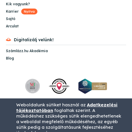
Kik vagyunk?
Karrier
Nyitva
Sajtó
Arculat
Digitalizálj velünk!
Számlázz.hu Akadémia
Blog
Weboldalunk sütiket használ az
Adatkezelési
tájékoztatóban
foglaltak szerint. A
működéshez szükséges sütik elengedhetetlenek
a weboldal megfelelő működéséhez, az egyéb
sütik pedig a szolgáltatásunk fejlesztéséhez
ÁSZF
Impresszum
Adatvédelem